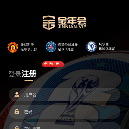
送
18
元
注册
登录