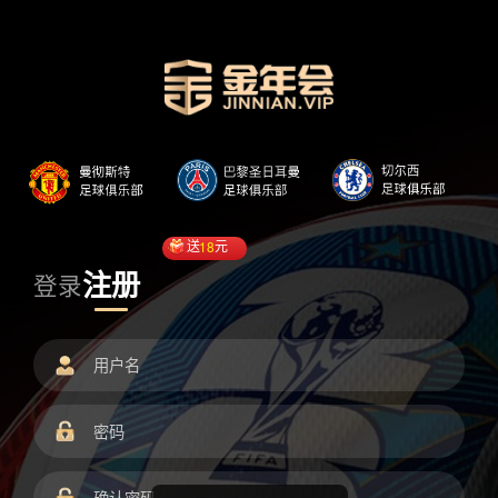
送
18
元
注册
登录