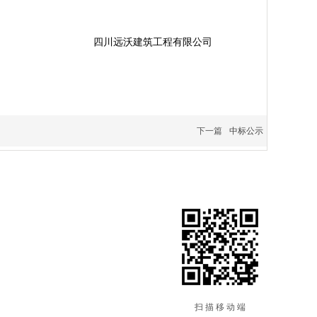
四川远沃建筑工程有限公司
下一篇
中标公示
扫 描 移 动 端