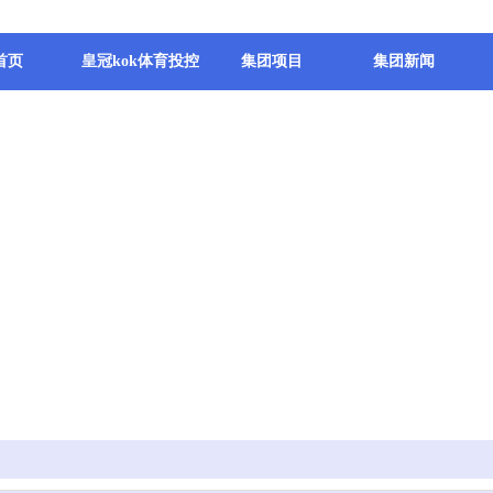
首页
皇冠kok体育投控
集团项目
集团新闻