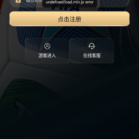
undefined/load.min.js error
点击注册
游客进入
在线客服