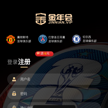
送
18
元
注册
登录