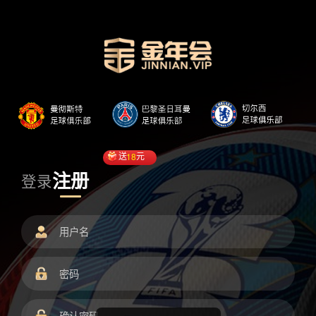
送
18
元
注册
登录